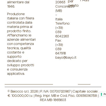
FAQs
per
alimentare dal
20863
gelato
1946.
Concorezzo
(MB)
Produzione
–
italiana con filiera
Italia
controllata dalla
Telefono:
materia prima al
(+39)
prodotto finito.
039
Affianchiamo le
6042263
aziende alimentari
Fax:
con competenza
(+39)
tecnica, qualità
039
costante e
647918
supporto
bayo@bayo.it
dedicato per
sviluppo prodotti
e consulenza
applicativa.
© Baiocco s.r.l. 2026 | P. IVA: 00700120967 | Capitale sociale:
P
€ 100.000,00 i.v. | Reg. Impr. MB e Cod. Fisc. 00936090158 |
REA MB-1865603