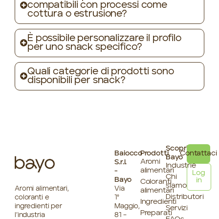
compatibili con processi come
cottura o estrusione?
È possibile personalizzare il profilo
per uno snack specifico?
Quali categorie di prodotti sono
disponibili per snack?
Scopri
Baiocco
Prodotti
Contattaci
Bayo
Aromi
S.r.l.
Industrie
alimentari
-
Log
Chi
Bayo
in
Coloranti
siamo
Aromi alimentari,
Via
alimentari
Distributori
coloranti e
1°
Ingredienti
ingredienti per
Maggio,
Servizi
Preparati
l’industria
81 –