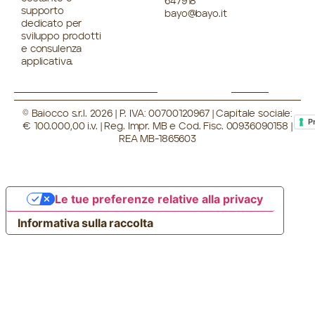
647918
supporto
bayo@bayo.it
dedicato per
sviluppo prodotti
e consulenza
applicativa.
© Baiocco s.r.l. 2026 | P. IVA: 00700120967 | Capitale sociale:
P
€ 100.000,00 i.v. | Reg. Impr. MB e Cod. Fisc. 00936090158 |
REA MB-1865603
Le tue preferenze relative alla privacy
Informativa sulla raccolta