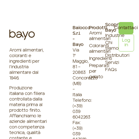
Scopri
Baiocco
Prodotti
Contattaci
Bayo
Aromi
S.r.l.
Industrie
alimentari
-
Log
Chi
Bayo
in
Coloranti
siamo
Aromi alimentari,
Via
alimentari
Distributori
coloranti e
1°
Ingredienti
ingredienti per
Maggio,
Servizi
Preparati
l’industria
81 –
FAQs
per
alimentare dal
20863
gelato
1946.
Concorezzo
(MB)
Produzione
–
italiana con filiera
Italia
controllata dalla
Telefono:
materia prima al
(+39)
prodotto finito.
039
Affianchiamo le
6042263
aziende alimentari
Fax:
con competenza
(+39)
tecnica, qualità
039
costante e