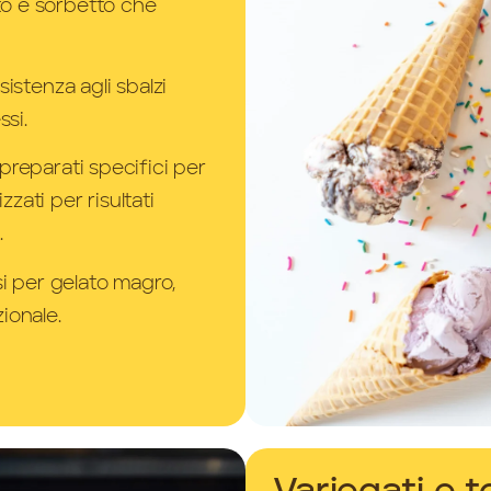
to e sorbetto che
sistenza agli sbalzi
si.
preparati specifici per
zati per risultati
.
si per gelato magro,
ionale.