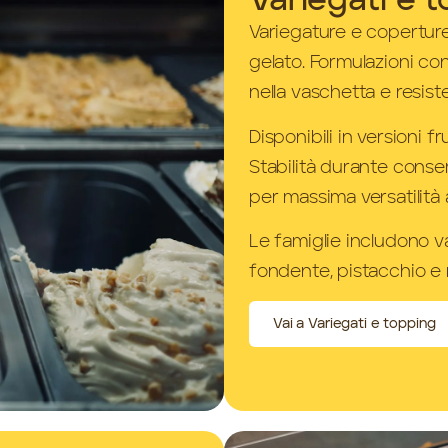
Variegati e 
Variegature e coperture
gelato. Formulazioni co
nella vaschetta e resis
Disponibili in versioni f
Stabilità durante conse
per massima versatilità 
Le famiglie includono va
fondente, pistacchio e n
Vai a Variegati e topping