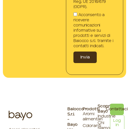
Reg. UE 2016/679
(GDPR).
Acconsento a
ricevere
comunicazioni
informative su
prodotti e servizi di
Baiocco s.r.l. tramite i
contatti indicati.
Invia
Scopri
Baiocco
Prodotti
Contattaci
Bayo
Aromi
S.r.l.
Industrie
alimentari
-
Log
Chi
Bayo
in
Coloranti
siamo