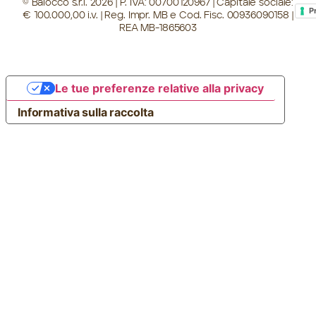
© Baiocco s.r.l. 2026 | P. IVA: 00700120967 | Capitale sociale:
P
€ 100.000,00 i.v. | Reg. Impr. MB e Cod. Fisc. 00936090158 |
REA MB-1865603
Le tue preferenze relative alla privacy
Informativa sulla raccolta