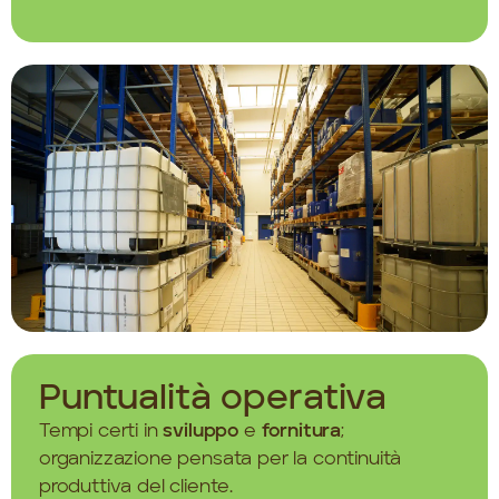
Puntualità operativa
Tempi certi in
sviluppo
e
fornitura
;
organizzazione pensata per la continuità
produttiva del cliente.