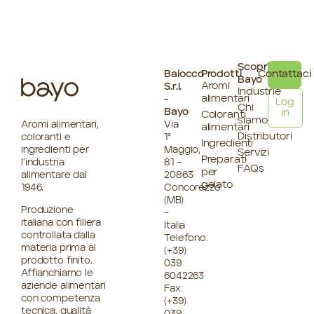
Scopri
Baiocco
Prodotti
Contattaci
Bayo
Aromi
S.r.l.
Industrie
alimentari
-
Log
Chi
Bayo
in
Coloranti
siamo
Aromi alimentari,
Via
alimentari
Distributori
coloranti e
1°
Ingredienti
ingredienti per
Maggio,
Servizi
Preparati
l’industria
81 –
FAQs
per
alimentare dal
20863
gelato
1946.
Concorezzo
(MB)
Produzione
–
italiana con filiera
Italia
controllata dalla
Telefono:
materia prima al
(+39)
prodotto finito.
039
Affianchiamo le
6042263
aziende alimentari
Fax:
con competenza
(+39)
tecnica, qualità
039