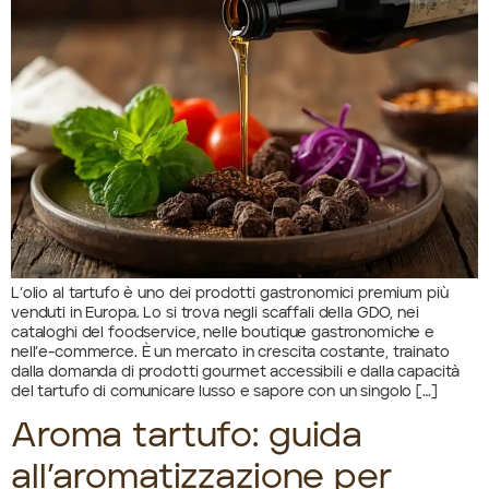
L’olio al tartufo è uno dei prodotti gastronomici premium più
venduti in Europa. Lo si trova negli scaffali della GDO, nei
cataloghi del foodservice, nelle boutique gastronomiche e
nell’e-commerce. È un mercato in crescita costante, trainato
dalla domanda di prodotti gourmet accessibili e dalla capacità
del tartufo di comunicare lusso e sapore con un singolo […]
Aroma tartufo: guida
all’aromatizzazione per