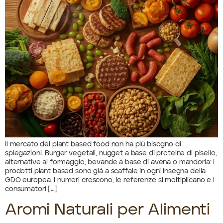
Il mercato del plant based food non ha più bisogno di
spiegazioni. Burger vegetali, nugget a base di proteine di pisello,
alternative al formaggio, bevande a base di avena o mandorla: i
prodotti plant based sono già a scaffale in ogni insegna della
GDO europea. I numeri crescono, le referenze si moltiplicano e i
consumatori […]
Aromi Naturali per Alimenti