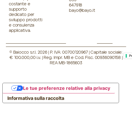
costante e
647918
supporto
bayo@bayo.it
dedicato per
sviluppo prodotti
e consulenza
applicativa.
© Baiocco s.r.l. 2026 | P. IVA: 00700120967 | Capitale sociale:
P
€ 100.000,00 i.v. | Reg. Impr. MB e Cod. Fisc. 00936090158 |
REA MB-1865603
Le tue preferenze relative alla privacy
Informativa sulla raccolta