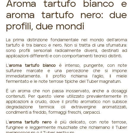
Aroma tartufo bianco e
aroma tartufo nero: due
profili, due mondi
La prima distinzione fondamentale nel mondo dell’aroma
tartufo è tra bianco e nero. Non si tratta di una sfumatura:
sono profili sensoriali radicalmente diversi, destinati ad
applicazioni differenti e con comportamenti tecnici distinti.
L’
aroma tartufo bianco
è intenso, pungente, con note
sulfuree marcate e una percezione che si impone
immediatamente. Il profilo richiama l’aglio, il miele
fermentato e le note terrose tipiche del Tuber magnatum.
È un aroma che non passa inosservato, anche a dosaggi
contenuti. Per questo viene utilizzato prevalentemente in
applicazioni a crudo, dove il profilo aromatico non subisce
degradazione termica: oli extravergine aromatizzati,
condimenti a freddo, formaggi freschi, carpacci.
L’
aroma tartufo nero
è più delicato, con note terrose,
funginee e leggermente muschiate che richiamano il Tuber
melanosporum o il Tuber aestivum.