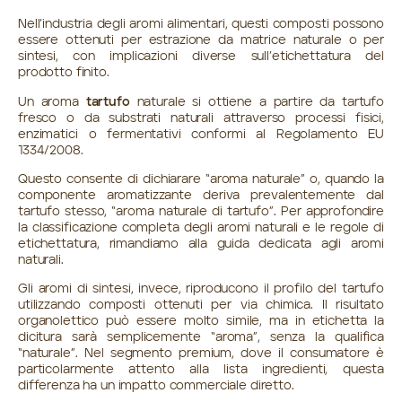
Nell’industria degli aromi alimentari, questi composti possono
essere ottenuti per estrazione da matrice naturale o per
sintesi, con implicazioni diverse sull’etichettatura del
prodotto finito.
Un aroma
tartufo
naturale si ottiene a partire da tartufo
fresco o da substrati naturali attraverso processi fisici,
enzimatici o fermentativi conformi al
Regolamento EU
1334/2008
.
Questo consente di dichiarare “aroma naturale” o, quando la
componente aromatizzante deriva prevalentemente dal
tartufo stesso, “aroma naturale di tartufo”. Per approfondire
la classificazione completa degli aromi naturali e le regole di
etichettatura, rimandiamo alla
guida dedicata agli aromi
naturali
.
Gli aromi di sintesi, invece, riproducono il profilo del tartufo
utilizzando composti ottenuti per via chimica. Il risultato
organolettico può essere molto simile, ma in etichetta la
dicitura sarà semplicemente “aroma”, senza la qualifica
“naturale”. Nel segmento premium, dove il consumatore è
particolarmente attento alla lista ingredienti, questa
differenza ha un impatto commerciale diretto.