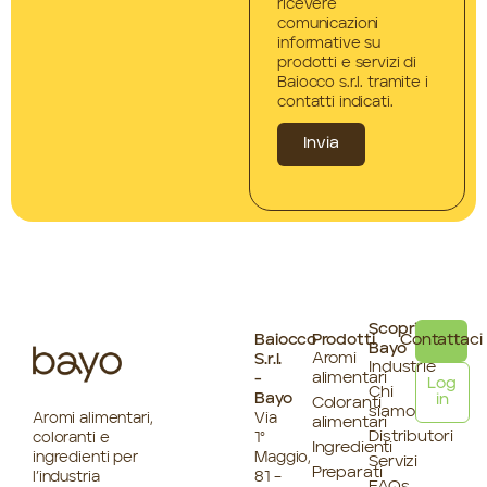
ricevere
comunicazioni
informative su
prodotti e servizi di
Baiocco s.r.l. tramite i
contatti indicati.
Invia
Scopri
Baiocco
Prodotti
Contattaci
Bayo
Aromi
S.r.l.
Industrie
alimentari
-
Log
Chi
Bayo
in
Coloranti
siamo
Aromi alimentari,
Via
alimentari
Distributori
coloranti e
1°
Ingredienti
ingredienti per
Maggio,
Servizi
Preparati
l’industria
81 –