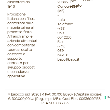
FAQs
per
alimentare dal
20863
gelato
1946.
Concorezzo
(MB)
Produzione
–
italiana con filiera
Italia
controllata dalla
Telefono:
materia prima al
(+39)
prodotto finito.
039
Affianchiamo le
6042263
aziende alimentari
Fax:
con competenza
(+39)
tecnica, qualità
039
costante e
647918
supporto
bayo@bayo.it
dedicato per
sviluppo prodotti
e consulenza
applicativa.
© Baiocco s.r.l. 2026 | P. IVA: 00700120967 | Capitale sociale:
P
€ 100.000,00 i.v. | Reg. Impr. MB e Cod. Fisc. 00936090158 |
REA MB-1865603