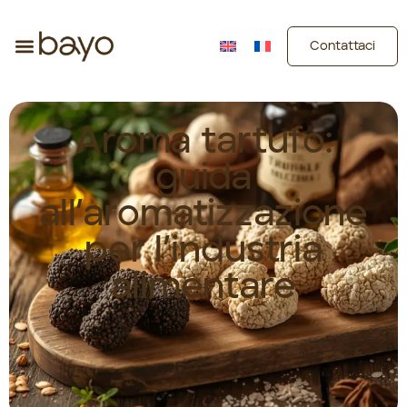
Contattaci
Aroma tartufo:
guida
all’aromatizzazione
per l’industria
alimentare