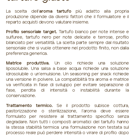
La scelta dell’
aroma tartufo
più adatto alla propria
produzione dipende da diversi fattori che il formulatore e il
reparto acquisti devono valutare insieme.
Profilo sensoriale target.
Tartufo bianco per note intense e
sulfuree, tartufo nero per note delicate e terrose, profilo
bilanciato per versatilità. La scelta parte sempre dal risultato
sensoriale che si vuole ottenere nel prodotto finito, non dalla
preferenza generica.
Matrice produttiva.
Un olio richiede una soluzione
liposolubile. Una salsa a base acqua richiede una soluzione
idrosolubile o un’emulsione. Un
seasoning per snack
richiede
una versione in polvere. La compatibilità tra aroma e matrice
va verificata in fase di sviluppo per evitare separazione di
fase, perdita di intensità o instabilità durante la
conservazione.
Trattamento termico.
Se il prodotto subisce cottura,
pastorizzazione o sterilizzazione, l’aroma deve essere
formulato per resistere al trattamento specifico senza
degradare. Non tutti i composti aromatici del tartufo hanno
la stessa stabilità termica: una formulazione non testata sul
processo reale può perdere intensità o virare di profilo dopo