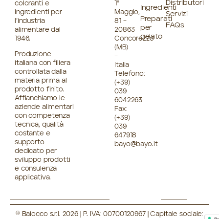
Distributori
coloranti e
1°
Ingredienti
ingredienti per
Maggio,
Servizi
Preparati
l’industria
81 –
FAQs
per
alimentare dal
20863
gelato
1946.
Concorezzo
(MB)
Produzione
–
italiana con filiera
Italia
controllata dalla
Telefono:
materia prima al
(+39)
prodotto finito.
039
Affianchiamo le
6042263
aziende alimentari
Fax:
con competenza
(+39)
tecnica, qualità
039
costante e
647918
supporto
bayo@bayo.it
dedicato per
sviluppo prodotti
e consulenza
applicativa.
© Baiocco s.r.l. 2026 | P. IVA: 00700120967 | Capitale sociale: