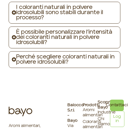
I coloranti naturali in polvere
idrosolubili sono stabili durante il
processo?
È possibile personalizzare l’intensità
dei coloranti naturali in polvere
idrosolubili?
Perché scegliere coloranti naturali in
polvere idrosolubili?
Scopri
Baiocco
Prodotti
Contattaci
Bayo
Aromi
S.r.l.
Industrie
alimentari
-
Log
Chi
Bayo
in
Coloranti
siamo
Aromi alimentari,
Via
alimentari