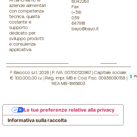
Affianchiamo le
6042263
aziende alimentari
Fax:
con competenza
(+39)
tecnica, qualità
039
costante e
647918
supporto
bayo@bayo.it
dedicato per
sviluppo prodotti
e consulenza
applicativa.
© Baiocco s.r.l. 2026 | P. IVA: 00700120967 | Capitale sociale:
P
€ 100.000,00 i.v. | Reg. Impr. MB e Cod. Fisc. 00936090158 |
REA MB-1865603
Le tue preferenze relative alla privacy
Informativa sulla raccolta