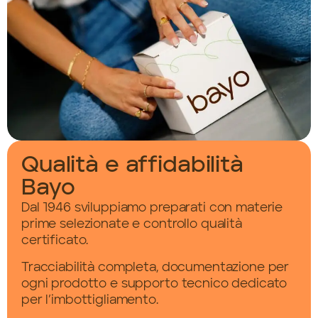
Qualità e affidabilità
Bayo
Dal 1946 sviluppiamo preparati con materie
prime selezionate e controllo qualità
certificato.
Tracciabilità completa, documentazione per
ogni prodotto e supporto tecnico dedicato
per l’imbottigliamento.