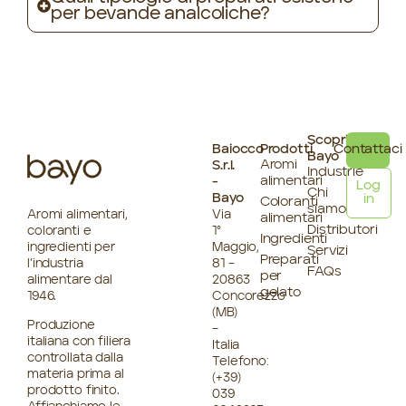
per bevande analcoliche?
Scopri
Baiocco
Prodotti
Contattaci
Bayo
Aromi
S.r.l.
Industrie
alimentari
-
Log
Chi
Bayo
in
Coloranti
siamo
Aromi alimentari,
Via
alimentari
Distributori
coloranti e
1°
Ingredienti
ingredienti per
Maggio,
Servizi
Preparati
l’industria
81 –
FAQs
per
alimentare dal
20863
gelato
1946.
Concorezzo
(MB)
Produzione
–
italiana con filiera
Italia
controllata dalla
Telefono:
materia prima al
(+39)
prodotto finito.
039