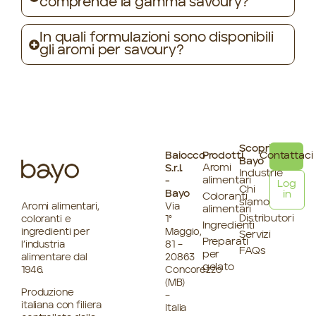
comprende la gamma savoury?
In quali formulazioni sono disponibili
gli aromi per savoury?
Scopri
Baiocco
Prodotti
Contattaci
Bayo
Aromi
S.r.l.
Industrie
alimentari
-
Log
Chi
Bayo
in
Coloranti
siamo
Aromi alimentari,
Via
alimentari
Distributori
coloranti e
1°
Ingredienti
ingredienti per
Maggio,
Servizi
Preparati
l’industria
81 –
FAQs
per
alimentare dal
20863
gelato
1946.
Concorezzo
(MB)
Produzione
–
italiana con filiera
Italia