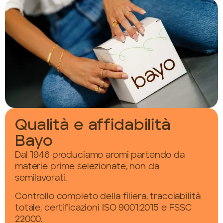
Qualità e affidabilità
Bayo
Dal 1946 produciamo aromi partendo da
materie prime selezionate, non da
semilavorati.
Controllo completo della filiera, tracciabilità
totale, certificazioni ISO 9001:2015 e FSSC
22000.