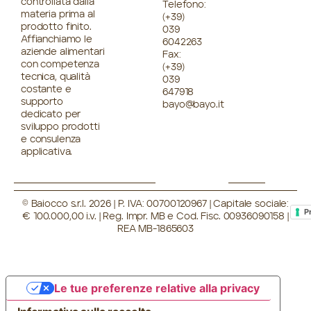
controllata dalla
Telefono:
materia prima al
(+39)
prodotto finito.
039
Affianchiamo le
6042263
aziende alimentari
Fax:
con competenza
(+39)
tecnica, qualità
039
costante e
647918
supporto
bayo@bayo.it
dedicato per
sviluppo prodotti
e consulenza
applicativa.
© Baiocco s.r.l. 2026 | P. IVA: 00700120967 | Capitale sociale:
P
€ 100.000,00 i.v. | Reg. Impr. MB e Cod. Fisc. 00936090158 |
REA MB-1865603
Le tue preferenze relative alla privacy