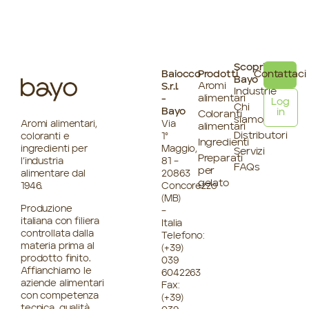
Scopri
Baiocco
Prodotti
Contattaci
Bayo
Aromi
S.r.l.
Industrie
alimentari
-
Log
Chi
Bayo
in
Coloranti
siamo
Aromi alimentari,
Via
alimentari
Distributori
coloranti e
1°
Ingredienti
ingredienti per
Maggio,
Servizi
Preparati
l’industria
81 –
FAQs
per
alimentare dal
20863
gelato
1946.
Concorezzo
(MB)
Produzione
–
italiana con filiera
Italia
controllata dalla
Telefono:
materia prima al
(+39)
prodotto finito.
039
Affianchiamo le
6042263
aziende alimentari
Fax:
con competenza
(+39)
tecnica, qualità