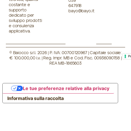
039
costante e
647918
supporto
bayo@bayo.it
dedicato per
sviluppo prodotti
e consulenza
applicativa.
© Baiocco s.r.l. 2026 | P. IVA: 00700120967 | Capitale sociale:
P
€ 100.000,00 i.v. | Reg. Impr. MB e Cod. Fisc. 00936090158 |
REA MB-1865603
Le tue preferenze relative alla privacy
Informativa sulla raccolta