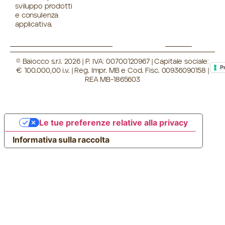
sviluppo prodotti
e consulenza
applicativa.
© Baiocco s.r.l. 2026 | P. IVA: 00700120967 | Capitale sociale:
P
€ 100.000,00 i.v. | Reg. Impr. MB e Cod. Fisc. 00936090158 |
REA MB-1865603
Le tue preferenze relative alla privacy
Informativa sulla raccolta