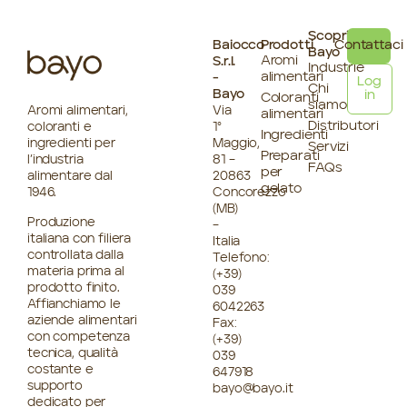
Scopri
Baiocco
Prodotti
Contattaci
Bayo
Aromi
S.r.l.
Industrie
alimentari
-
Log
Chi
Bayo
in
Coloranti
siamo
Aromi alimentari,
Via
alimentari
Distributori
coloranti e
1°
Ingredienti
ingredienti per
Maggio,
Servizi
Preparati
l’industria
81 –
FAQs
per
alimentare dal
20863
gelato
1946.
Concorezzo
(MB)
Produzione
–
italiana con filiera
Italia
controllata dalla
Telefono:
materia prima al
(+39)
prodotto finito.
039
Affianchiamo le
6042263
aziende alimentari
Fax:
con competenza
(+39)
tecnica, qualità
039
costante e
647918
supporto
bayo@bayo.it
dedicato per