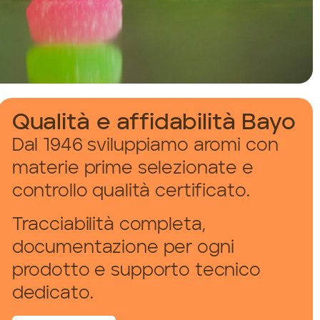
Qualità e affidabilità Bayo
Dal 1946 sviluppiamo aromi con
materie prime selezionate e
controllo qualità certificato.
Tracciabilità completa,
documentazione per ogni
prodotto e supporto tecnico
dedicato.