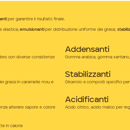
anti
per garantire il risultato finale.
e elastica,
emulsionanti
per distribuzione uniforme dei grassi,
stabili
Addensanti
lées con diverse consistenze
Gomma arabica, gomma xantano, ami
Stabilizzanti
dei grassi in caramelle mou e
Glicerolo e composti specifici pe
Acidificanti
senza alterare sapore e colore
Acido citrico, acido malico per re
te in calorie