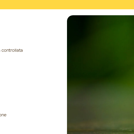
 controllata
ione