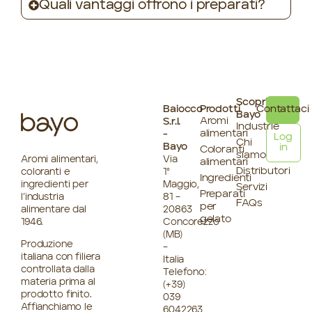
Quali vantaggi offrono i preparati?
Scopri
Baiocco
Prodotti
Contattaci
Bayo
Aromi
S.r.l.
Industrie
alimentari
-
Log
Chi
Bayo
in
Coloranti
siamo
Aromi alimentari,
Via
alimentari
Distributori
coloranti e
1°
Ingredienti
ingredienti per
Maggio,
Servizi
Preparati
l’industria
81 –
FAQs
per
alimentare dal
20863
gelato
1946.
Concorezzo
(MB)
Produzione
–
italiana con filiera
Italia
controllata dalla
Telefono:
materia prima al
(+39)
prodotto finito.
039
Affianchiamo le
6042263