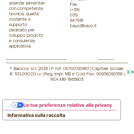
aziende alimentari
Fax:
con competenza
(+39)
tecnica, qualità
039
costante e
647918
supporto
bayo@bayo.it
dedicato per
sviluppo prodotti
e consulenza
applicativa.
© Baiocco s.r.l. 2026 | P. IVA: 00700120967 | Capitale sociale:
P
€ 100.000,00 i.v. | Reg. Impr. MB e Cod. Fisc. 00936090158 |
REA MB-1865603
Le tue preferenze relative alla privacy
Informativa sulla raccolta