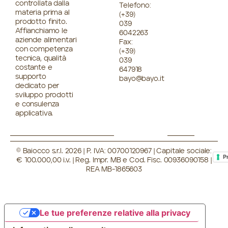
controllata dalla
Telefono:
materia prima al
(+39)
prodotto finito.
039
Affianchiamo le
6042263
aziende alimentari
Fax:
con competenza
(+39)
tecnica, qualità
039
costante e
647918
supporto
bayo@bayo.it
dedicato per
sviluppo prodotti
e consulenza
applicativa.
© Baiocco s.r.l. 2026 | P. IVA: 00700120967 | Capitale sociale:
P
€ 100.000,00 i.v. | Reg. Impr. MB e Cod. Fisc. 00936090158 |
REA MB-1865603
Le tue preferenze relative alla privacy