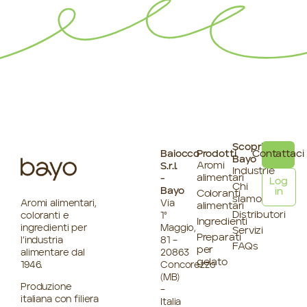
Scopri
Baiocco
Prodotti
Contattaci
Bayo
Aromi
S.r.l.
Industrie
alimentari
-
Log
Chi
Bayo
in
Coloranti
siamo
Aromi alimentari,
Via
alimentari
Distributori
coloranti e
1°
Ingredienti
ingredienti per
Maggio,
Servizi
Preparati
l’industria
81 –
FAQs
per
alimentare dal
20863
gelato
1946.
Concorezzo
(MB)
Produzione
–
italiana con filiera
Italia